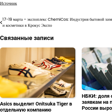
Источник
17-19 марта – экспоплекс ChemiCos: Индустрия бытовой хи
Навигация
и косметики в Крокус Экспо
по
Связанные записи
записям
НБКИ: доля 
заявкам на 
Asics выделит Onitsuka Tiger в
России выро
отдельную компанию