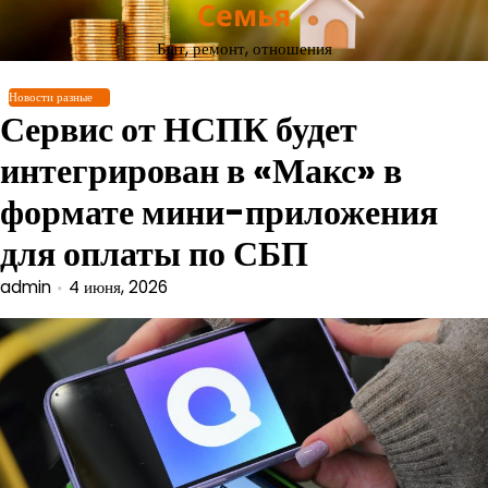
Семья
Перейти
к
Быт, ремонт, отношения
содержимому
Новости разные
Сервис от НСПК будет
интегрирован в «Макс» в
формате мини-приложения
для оплаты по СБП
admin
4 июня, 2026