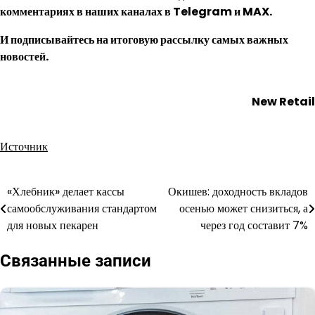
комментариях в наших каналах в
Telegram
и
MAX
.
И
подписывайтесь
на итоговую рассылку самых важных
новостей.
New Retail
Источник
«Хлебник» делает кассы
Окишев: доходность вкладов
Навигация
самообслуживания стандартом
осенью может снизиться, а
по
для новых пекарен
через год составит 7%
записям
Связанные записи