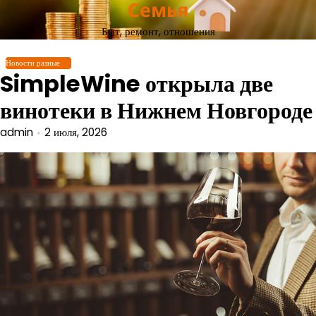
Семья
Перейти
к
Быт, ремонт, отношения
содержимому
Новости разные
SimpleWine открыла две
винотеки в Нижнем Новгороде
admin
2 июля, 2026