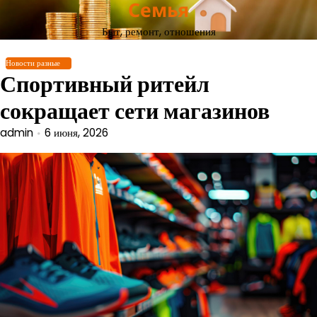
Семья
Перейти
к
Быт, ремонт, отношения
содержимому
Новости разные
Спортивный ритейл
сокращает сети магазинов
admin
6 июня, 2026