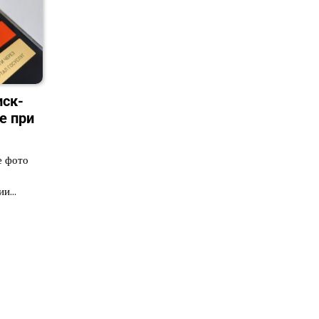
иск-
е при
е фото
сии…