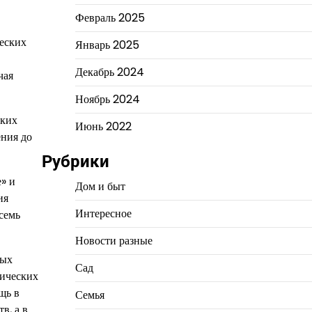
Февраль 2025
еских
Январь 2025
Декабрь 2024
чая
Ноябрь 2024
ских
Июнь 2022
ения до
Рубрики
» и
Дом и быт
ия
Интересное
семь
Новости разные
ных
Сад
тических
щь в
Семья
в, а в