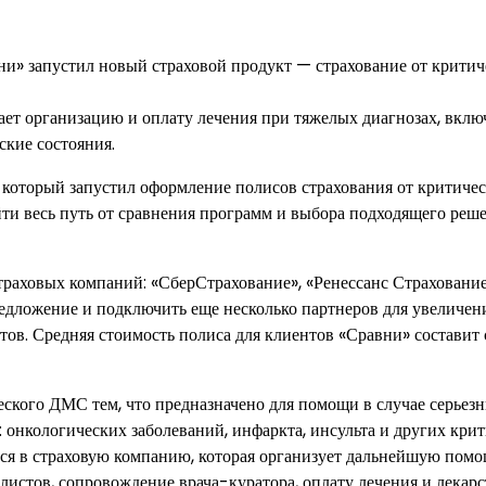
» запустил новый страховой продукт — страхование от критич
ает организацию и оплату лечения при тяжелых диагнозах, вклю
ские состояния.
который запустил оформление полисов страхования от критиче
йти весь путь от сравнения программ и выбора подходящего реш
раховых компаний: «СберСтрахование», «Ренессанс Страхование
редложение и подключить еще несколько партнеров для увеличен
ов. Средняя стоимость полиса для клиентов «Сравни» составит 
еского ДМС тем, что предназначено для помощи в случае серьез
 онкологических заболеваний, инфаркта, инсульта и других кри
тся в страховую компанию, которая организует дальнейшую помо
истов, сопровождение врача-куратора, оплату лечения и лекарст