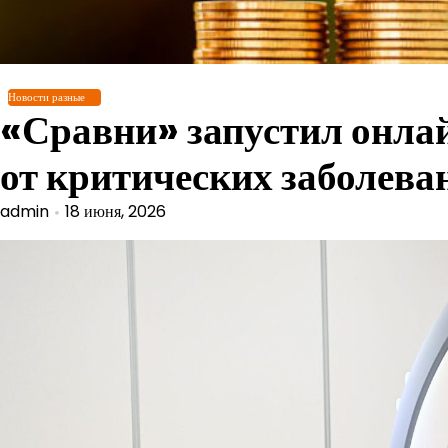
Перейти
к
содержимому
Новости разные
«Сравни» запустил онла
от критических заболева
admin
18 июня, 2026