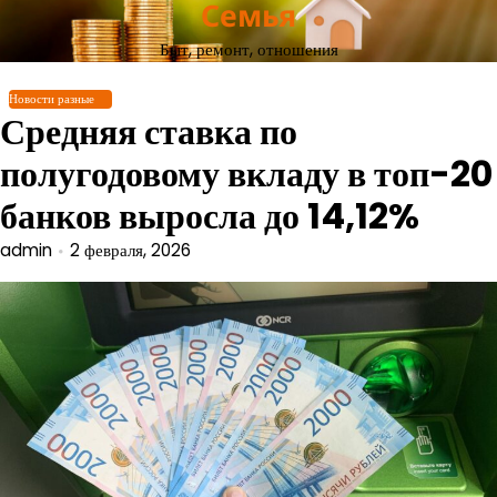
Семья
Перейти
к
Быт, ремонт, отношения
содержимому
Новости разные
Средняя ставка по
полугодовому вкладу в топ-20
банков выросла до 14,12%
admin
2 февраля, 2026