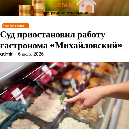
Семья
Перейти
к
Быт, ремонт, отношения
содержимому
Новости разные
Суд приостановил работу
гастронома «Михайловский»
admin
6 июля, 2026