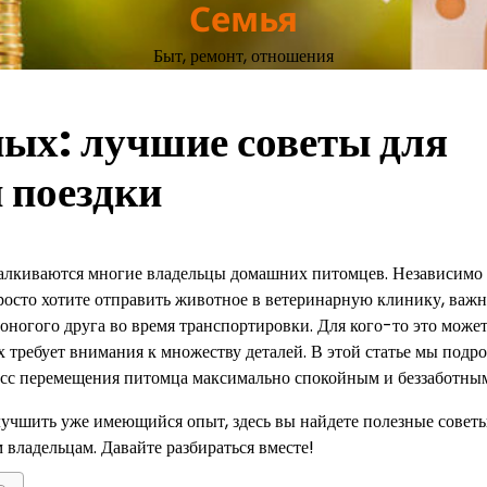
Семья
Быт, ремонт, отношения
ых: лучшие советы для
 поездки
талкиваются многие владельцы домашних питомцев. Независимо о
 просто хотите отправить животное в ветеринарную клинику, важ
роногого друга во время транспортировки. Для кого-то это може
х требует внимания к множеству деталей. В этой статье мы подр
цесс перемещения питомца максимально спокойным и беззаботны
лучшить уже имеющийся опыт, здесь вы найдете полезные совет
 владельцам. Давайте разбираться вместе!