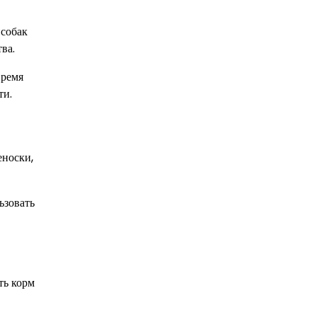
 собак
ва.
время
ти.
еноски,
ьзовать
ть корм