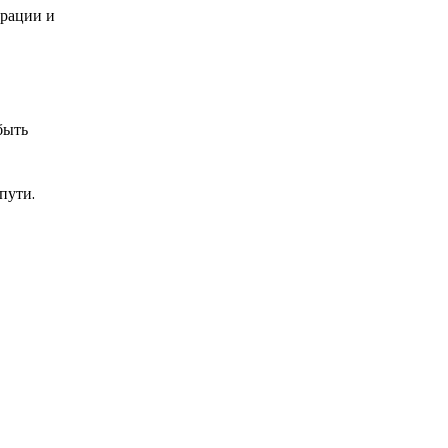
брации и
быть
пути.