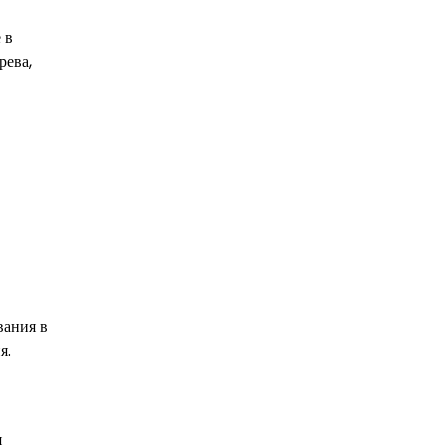
 в
рева,
вания в
я.
я