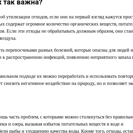
 так важна?
об утилизации отходов, если они на первый взгляд кажутся прос
ых содержат огромное количество органических веществ, питат
в. Если эти отходы не обрабатывать должным образом, они стан
воздуха.
ь переносчиками разных болезней, которые опасны для людей 
и к распространению инфекций, появлению неприятного запаха 
авильном подходе их можно переработать и использовать повтор
т снизить негативное воздействие на природу, но и позволяет э
лишь часть проблем, с которыми можно столкнуться без правильн
реки и озера, вызывая избыток питательных веществ в воде и
бели рыбы и ухудшению качества воды. Кроме того, отходы, ост