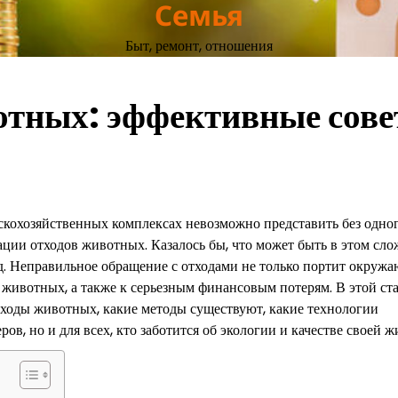
Семья
Быт, ремонт, отношения
отных: эффективные сов
скохозяйственных комплексах невозможно представить без одно
ации отходов животных. Казалось бы, что может быть в этом сл
ляд. Неправильное обращение с отходами не только портит окру
и животных, а также к серьезным финансовым потерям. В этой ст
отходы животных, какие методы существуют, какие технологии
ов, но и для всех, кто заботится об экологии и качестве своей ж