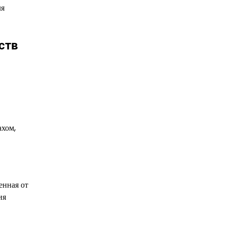
ля
ств
ахом,
енная от
ия