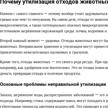
Почему утилизация отходов животных
Начнем с самого главного — почему вообще стоит задумываться 
грязью или чем-то ненужным. На самом деле, отходы от животн
микроэлементов, а также потенциально опасных микроорганизмо
источником загрязнения окружающей среды: почвы, водоемов и 
Второй важный момент — здоровье. Отходы животных могут быт
животных. Неправильное хранение и утилизация могут привест
привлечению нежелательных насекомых и грызунов.
Кроме того, отходы животных — это своего рода ресурс. При пр
например, как удобрения или биотопливо. Это не только помогае
деньги, превращая отходы в полезные продукты.
Основные проблемы неправильной утилизации
Запахи, загрязнение воды, распространение заболеваний — это 
подхода. Например, стоки, содержащие навоз, могут попадать в 
губительные процессы цветения водорослей. Это приводит к ги