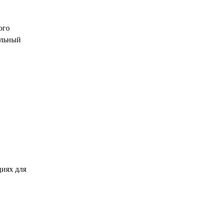
ого
ельный
циях для