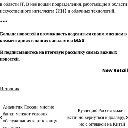
в области IT. В неё вошли подразделения, работающие в области
искусственного интеллекта (ИИ) и облачных технологий.
***
Больше новостей и возможность поделиться своим мнением в
комментариях в наших каналах в
и
MAX
.
И
подписывайтесь
на итоговую рассылку самых важных
новостей.
New Retail
Источник
Аналитик Лоссан: многие
Навигация
Кузнецов: Россия может
банки меняют условия
частично вернуться к доллару,
по
обслуживания карт к концу
но с оглядкой на Китай
квартала