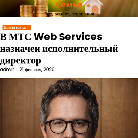
Семья
Перейти
к
Быт, ремонт, отношения
содержимому
Новости разные
В МТС Web Services
назначен исполнительный
директор
admin
21 февраля, 2026