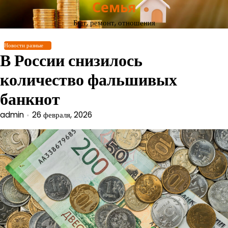
Семья
Перейти
к
Быт, ремонт, отношения
содержимому
Новости разные
В России снизилось
количество фальшивых
банкнот
admin
26 февраля, 2026