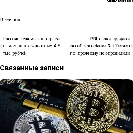
New Retail
Источник
Россияне ежемесячно тратят
RBI: сроки продажи
Навигация
на домашних животных 4,5
российского банка Raiffeisen
по
тыс. рублей
по-прежнему не опредилили
записям
Связанные записи