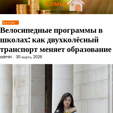
Семья
Перейти
к
Быт, ремонт, отношения
содержимому
Дом и быт
Велосипедные программы в
школах: как двухколёсный
транспорт меняет образование
admin
30 марта, 2026