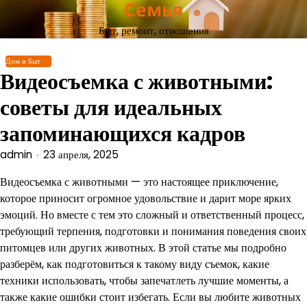
Семья
Перейти
к
Быт, ремонт, отношения
содержимому
Дом и быт
Видеосъемка с животными:
советы для идеальных
запоминающихся кадров
admin
23 апреля, 2025
Видеосъемка с животными — это настоящее приключение,
которое приносит огромное удовольствие и дарит море ярких
эмоций. Но вместе с тем это сложный и ответственный процесс,
требующий терпения, подготовки и понимания поведения своих
питомцев или других животных. В этой статье мы подробно
разберём, как подготовиться к такому виду съемок, какие
техники использовать, чтобы запечатлеть лучшие моменты, а
также какие ошибки стоит избегать. Если вы любите животных