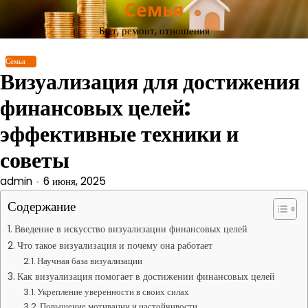
Семья
Перейти
к
Быт, ремонт, отношения
содержимому
Семья
Визуализация для достижения
финансовых целей:
эффективные техники и
советы
admin
6 июня, 2025
Содержание
Введение в искусство визуализации финансовых целей
Что такое визуализация и почему она работает
Научная база визуализации
Как визуализация помогает в достижении финансовых целей
Укрепление уверенности в своих силах
Повышение мотивации и настойчивости