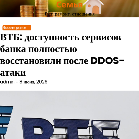
Семья
Перейти
к
Быт, ремонт, отношения
содержимому
Новости разные
ВТБ: доступность сервисов
банка полностью
восстановили после DDOS-
атаки
admin
8 июня, 2026