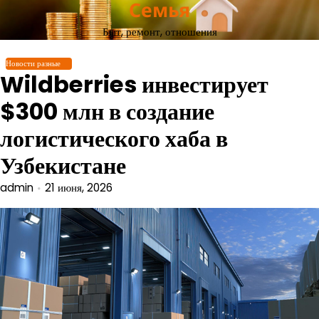
Семья
Перейти
к
Быт, ремонт, отношения
содержимому
Новости разные
Wildberries инвестирует
$300 млн в создание
логистического хаба в
Узбекистане
admin
21 июня, 2026