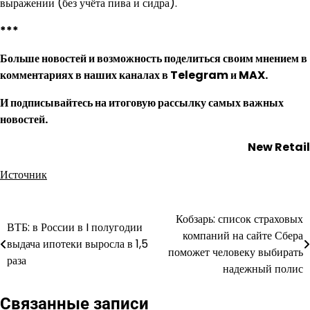
выражении (без учёта пива и сидра).
***
Больше новостей и возможность поделиться своим мнением в
комментариях в наших каналах в
Telegram
и
MAX
.
И
подписывайтесь
на итоговую рассылку самых важных
новостей.
New Retail
Источник
Кобзарь: список страховых
Навигация
ВТБ: в России в I полугодии
компаний на сайте Сбера
выдача ипотеки выросла в 1,5
по
поможет человеку выбирать
раза
надежный полис
записям
Связанные записи