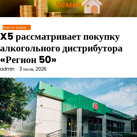
Семья
Перейти
к
Быт, ремонт, отношения
содержимому
Новости разные
X5 рассматривает покупку
алкогольного дистрибутора
«Регион 50»
admin
3 июля, 2026