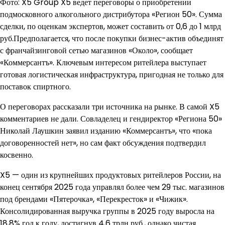
Фото: X5 Group X5 ведет переговоры о приобретении
подмосковного алкогольного дистрибутора «Регион 50». Сумма
сделки, по оценкам экспертов, может составить от 0,6 до 1 млрд
руб.Предполагается, что после покупки бизнес-актив объединят
с франчайзинговой сетью магазинов «Около», сообщает
«Коммерсантъ». Ключевым интересом ритейлера выступает
готовая логистическая инфраструктура, пригодная не только для
поставок спиртного.
О переговорах рассказали три источника на рынке. В самой X5
комментариев не дали. Совладелец и гендиректор «Региона 50»
Николай Лаушкин заявил изданию «Коммерсантъ», что «пока
договоренностей нет», но сам факт обсуждения подтвердил
косвенно.
X5 — один из крупнейших продуктовых ритейлеров России, на
конец сентября 2025 года управлял более чем 29 тыс. магазинов
под брендами «Пятерочка», «Перекресток» и «Чижик».
Консолидированная выручка группы в 2025 году выросла на
18,8% год к году, достигнув 4,6 трлн руб., однако чистая