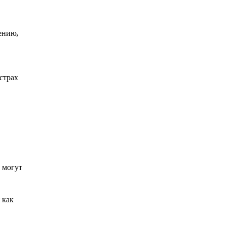
ению,
страх
 могут
 как