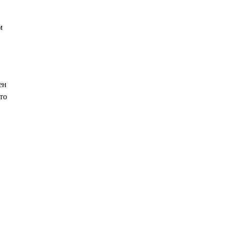
м
ен
то