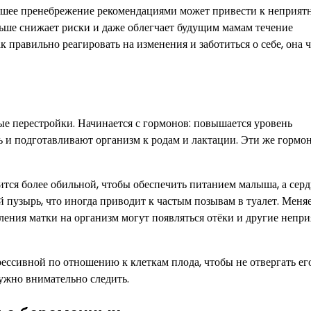
ейшее пренебрежение рекомендациями может привести к неприя
ьше снижает риски и даже облегчает будущим мамам течение
ак правильно реагировать на изменения и заботиться о себе, она 
е перестройки. Начинается с гормонов: повышается уровень
ь и подготавливают организм к родам и лактации. Эти же гормо
ится более обильной, чтобы обеспечить питанием малыша, а сер
 пузырь, что иногда приводит к частым позывам в туалет. Меня
вления матки на организм могут появляться отёки и другие непр
ессивной по отношению к клеткам плода, чтобы не отвергать ег
нужно внимательно следить.