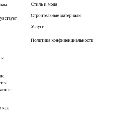
Стиль и мода
тным
Строительные материалы
чувствует
Услуги
Политика конфиденциальности
ны
дце
ется
иятные
о как