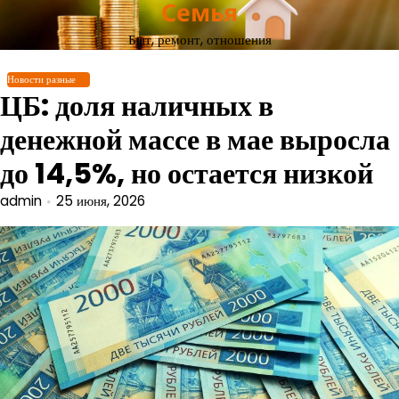
Семья
Перейти
к
Быт, ремонт, отношения
содержимому
Новости разные
ЦБ: доля наличных в
денежной массе в мае выросла
до 14,5%, но остается низкой
admin
25 июня, 2026