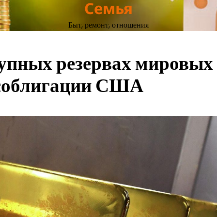
Семья
Быт, ремонт, отношения
купных резервах мировых
особлигации США