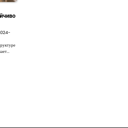
ойчиво
2024-
труктуре
жает…