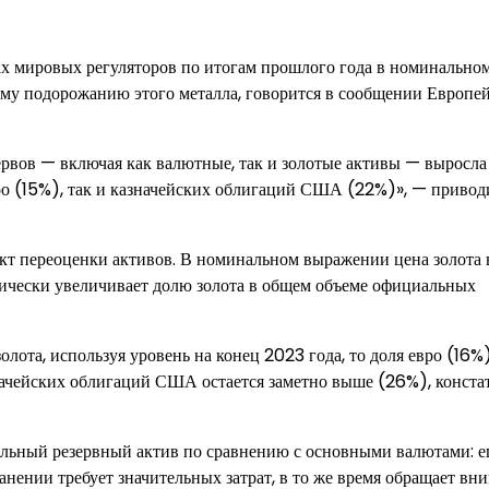
ах мировых регуляторов по итогам прошлого года в номинально
му подорожанию этого металла, говорится в сообщении Европе
рвов — включая как валютные, так и золотые активы — выросла
вро (15%), так и казначейских облигаций США (22%)», — привод
ект переоценки активов. В номинальном выражении цена золота
нически увеличивает долю золота в общем объеме официальных
олота, используя уровень на конец 2023 года, то доля евро (16%
азначейских облигаций США остается заметно выше (26%), конста
альный резервный актив по сравнению с основными валютами: е
ранении требует значительных затрат, в то же время обращает вн