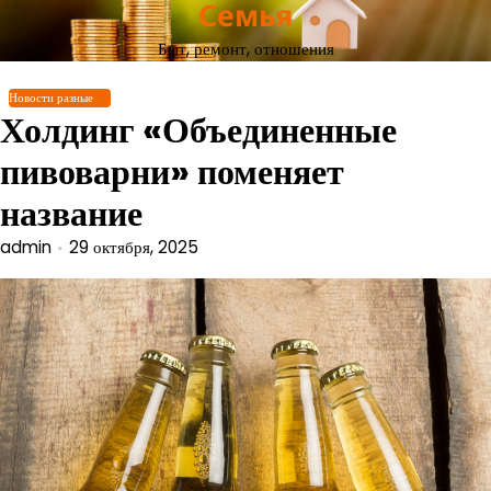
Семья
Перейти
к
Быт, ремонт, отношения
содержимому
Новости разные
Холдинг «Объединенные
пивоварни» поменяет
название
admin
29 октября, 2025