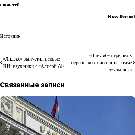
новостей.
New Retail
Источник
«ВинЛаб» перешёл к
Навигация
«Яндекс» выпустил первые
персонализации в программе
ИИ-наушники с «Алисой AI»
по
лояльности
записям
Связанные записи