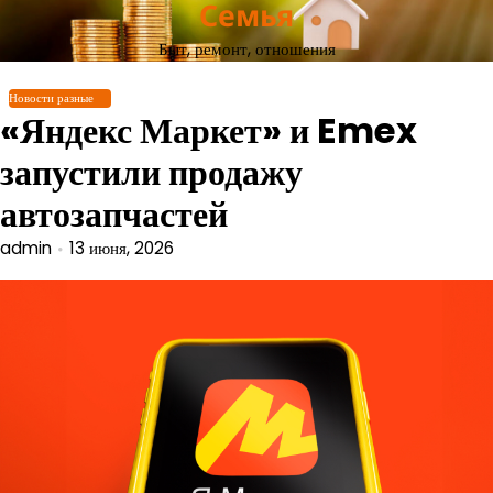
Семья
Перейти
к
Быт, ремонт, отношения
содержимому
Новости разные
«Яндекс Маркет» и Emex
запустили продажу
автозапчастей
admin
13 июня, 2026