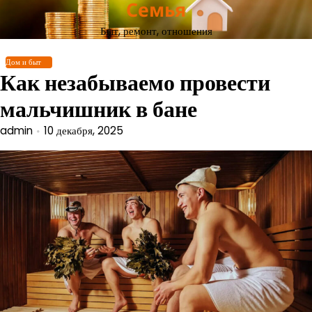
Семья
Перейти
к
Быт, ремонт, отношения
содержимому
Дом и быт
Как незабываемо провести
мальчишник в бане
admin
10 декабря, 2025