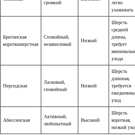
громкий
легко
ухаживать
Шерсть
средней
Британская
Спокойный,
длины,
Низкий
короткошерстная
независимый
требует
минимальн
ухода
Шерсть
длинная,
Ласковый,
Персидская
Низкий
требуется
спокойный
ежедневны
уход
Шерсть
Активный,
Абиссинская
Высокий
короткая,
любопытный
низкий ухо