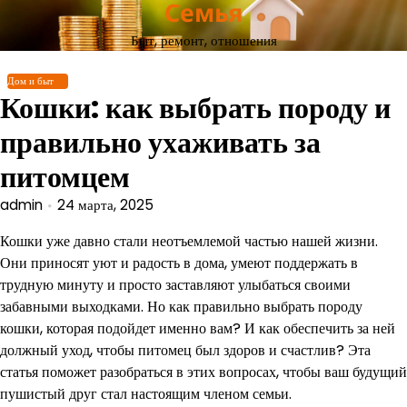
Семья
Перейти
к
Быт, ремонт, отношения
содержимому
Дом и быт
Кошки: как выбрать породу и
правильно ухаживать за
питомцем
admin
24 марта, 2025
Кошки уже давно стали неотъемлемой частью нашей жизни.
Они приносят уют и радость в дома, умеют поддержать в
трудную минуту и просто заставляют улыбаться своими
забавными выходками. Но как правильно выбрать породу
кошки, которая подойдет именно вам? И как обеспечить за ней
должный уход, чтобы питомец был здоров и счастлив? Эта
статья поможет разобраться в этих вопросах, чтобы ваш будущий
пушистый друг стал настоящим членом семьи.