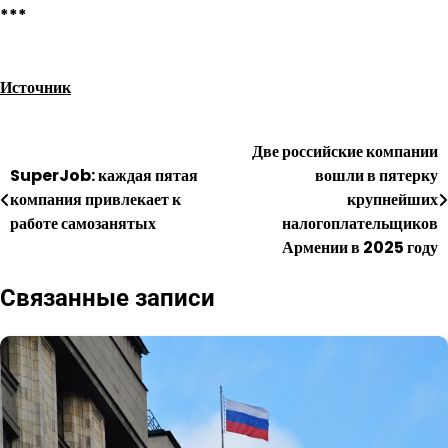
***
Источник
Две российские компании
Навигация
SuperJob: каждая пятая
вошли в пятерку
по
компания привлекает к
крупнейших
работе самозанятых
налогоплательщиков
записям
Армении в 2025 году
Связанные записи