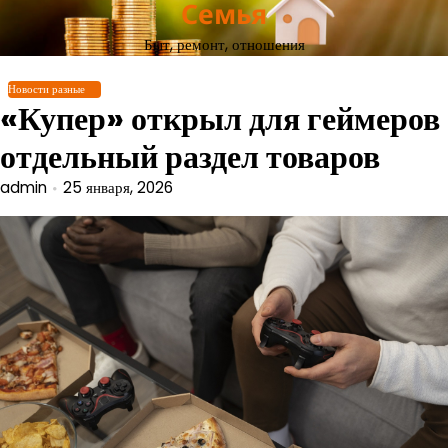
Семья
Перейти
к
Быт, ремонт, отношения
содержимому
Новости разные
«Купер» открыл для геймеров
отдельный раздел товаров
admin
25 января, 2026