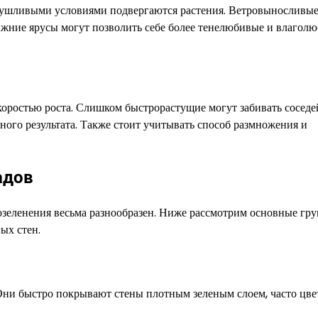
асушливыми условиями подвергаются растения. Ветровыносливые
ижние ярусы могут позволить себе более тенелюбивые и влагол
коростью роста. Слишком быстрорастущие могут забивать соседей
ого результата. Также стоит учитывать способ размножения и
адов
озеленения весьма разнообразен. Ниже рассмотрим основные гр
ых стен.
Они быстро покрывают стены плотным зеленым слоем, часто цве