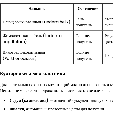
Название
Освещение
Тень,
Умер
Плющ обыкновенный (Hedera helix)
полутень
силь
Жимолость каприфоль (Lonicera
Солнце,
Регу
caprifolium)
полутень
цвет
Виноград декоративный
Солнце,
Непр
(Parthenocissus)
полутень
Кустарники и многолетники
Для вертикальных зеленых композиций можно использовать и ку
Некоторые многолетние травянистые растения также идеально 
Седум (камнеломка)
— отличный суккулент для сухих и 
Фиалки, анемоны
— прелестные цветы для полутени.