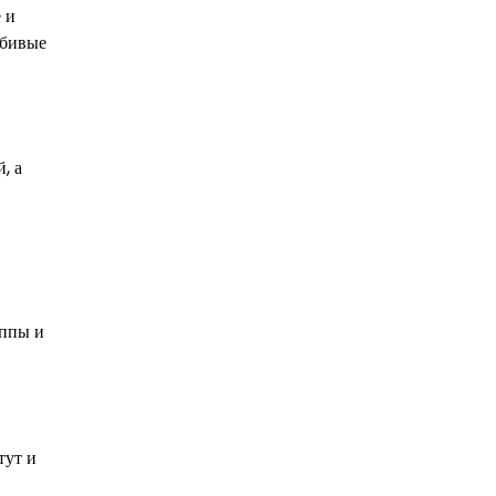
 и
юбивые
, а
уппы и
тут и