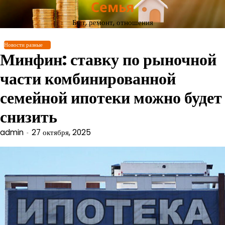
Семья
Перейти
к
Быт, ремонт, отношения
содержимому
Новости разные
Минфин: ставку по рыночной
части комбинированной
семейной ипотеки можно будет
снизить
admin
27 октября, 2025