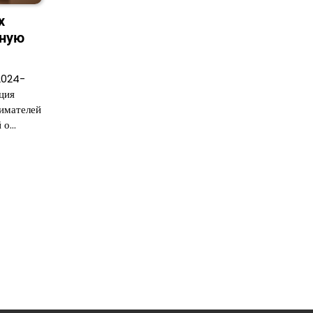
х
тную
2024-
ция
имателей
 о…