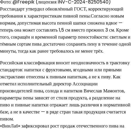
Фото: @Freepik (лицензия INV-C-2024-8250540)
Росстандарт утвердил обновлённый ГОСТ, корректирующий
требования к характеристикам пивной пены.Согласно новым
нормам, допустимая высота пенной шапки снижена вдвое —
теперь она может составлять 1,5 см вместо прежних 3 см. Кроме
того, сокращён и временной параметр пеностойкости: светлым и
тёмным сортам пива достаточно сохранять пену в течение одной
минуты, тогда как ранее требовалось не менее трёх.
Российская классификация вносит неоднозначность в трактовку
стандартов: напитки с фруктовыми, ягодными или пряными
экстрактами отнесены к пивным напиткам, а не к пиву. Как
отметил исполнительный директор Ассоциации
производителей пива, солода и напитков Вячеслав Мамонтов,
параметры пены зависят от стиля продукта, а разделение на
пиво и пивные напитки отражает лишь различия в нормативной
базе, а не в качестве — в ряде стран такая продукция считается
пивом.
«ВинЛаб» зафиксировал рост продаж отечественного пива на