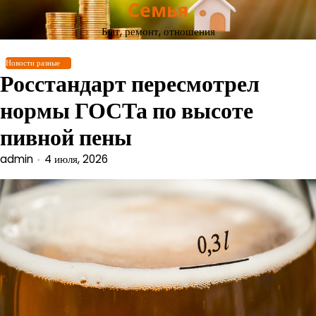
Семья
Перейти
к
Быт, ремонт, отношения
содержимому
Новости разные
Росстандарт пересмотрел
нормы ГОСТа по высоте
пивной пены
admin
4 июля, 2026