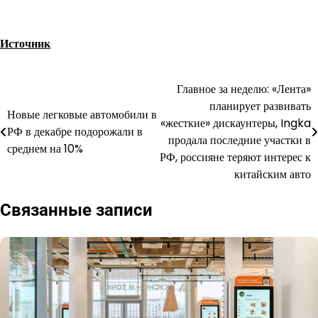
Источник
Главное за неделю: «Лента»
Навигация
планирует развивать
Новые легковые автомобили в
по
«жесткие» дискаунтеры, Ingka
РФ в декабре подорожали в
продала последние участки в
записям
среднем на 10%
РФ, россияне теряют интерес к
китайским авто
Связанные записи