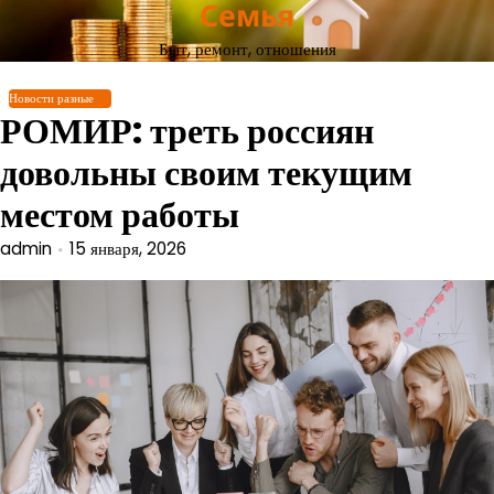
Семья
Перейти
к
Быт, ремонт, отношения
содержимому
Новости разные
РОМИР: треть россиян
довольны своим текущим
местом работы
admin
15 января, 2026