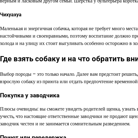
верным и ласковым другом семьи. Шёрстка у бультерьера короткая
Чихуахуа
Маленькая и энергичная собачка, которая не требует много мест
настойчивыми и своенравными, поэтому воспитание должно прох
холода и на улицу их стоит выгуливать особенно осторожно в хо
Где взять собаку и на что обратить в
Выбор породы – это только начало. Далее вам предстоит решить,
взрослую собаку из приюта или отдать предпочтение временно
Покупка у заводчика
Плюсы очевидны: вы сможете увидеть родителей щенка, узнать 
учесть, что настоящие ответственные заводчики не продают щенк
заводчик честен и не занимается сомнительным разведением.
Приют или передержка