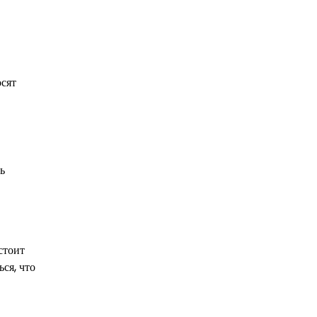
осят
ь
стоит
ся, что