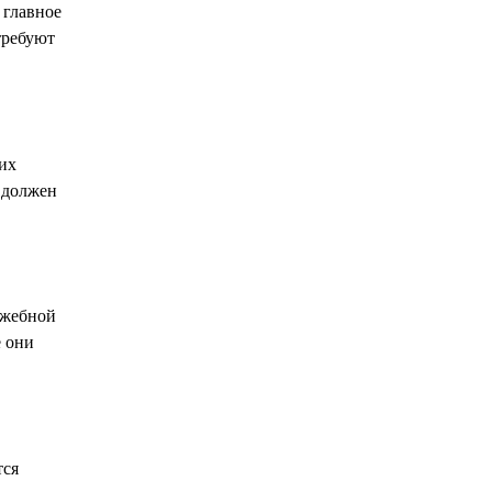
 главное
требуют
 их
и должен
ужебной
е они
тся