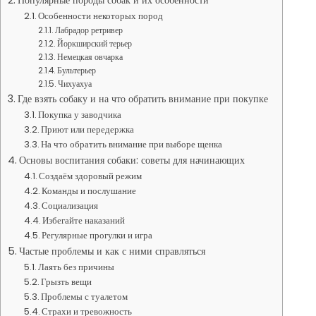
Популярные породы собак и их особенности
Особенности некоторых пород
Лабрадор ретривер
Йоркширский терьер
Немецкая овчарка
Бультерьер
Чихуахуа
Где взять собаку и на что обратить внимание при покупке
Покупка у заводчика
Приют или передержка
На что обратить внимание при выборе щенка
Основы воспитания собаки: советы для начинающих
Создаём здоровый режим
Команды и послушание
Социализация
Избегайте наказаний
Регулярные прогулки и игра
Частые проблемы и как с ними справляться
Лаять без причины
Грызть вещи
Проблемы с туалетом
Страхи и тревожность