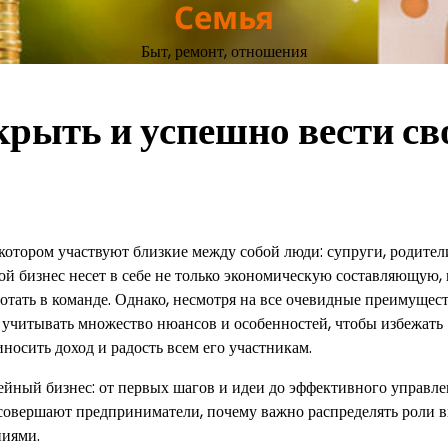
Семья
Быт, ремонт, отношения
крыть и успешно вести св
отором участвуют близкие между собой люди: супруги, родители
ой бизнес несет в себе не только экономическую составляющую, 
ботать в команде. Однако, несмотря на все очевидные преимущест
но учитывать множество нюансов и особенностей, чтобы избежать
носить доход и радость всем его участникам.
мейный бизнес: от первых шагов и идеи до эффективного управле
 совершают предприниматели, почему важно распределять роли 
ниями.