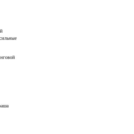
ый
 сильные
инговой
ваша