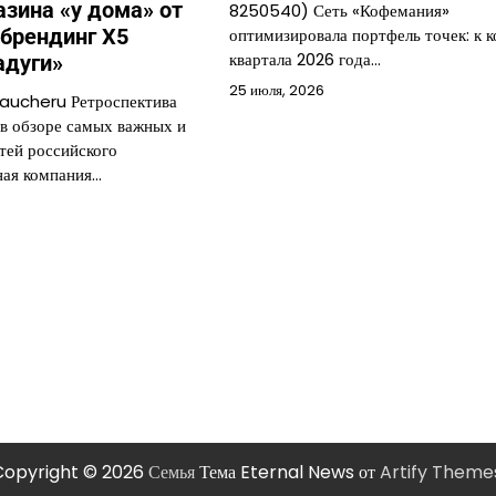
азина «у дома» от
8250540) Сеть «Кофемания»
ебрендинг X5
оптимизировала портфель точек: к ко
квартала 2026 года…
адуги»
25 июля, 2026
gaucheru Ретроспектива
в обзоре самых важных и
тей российского
ная компания…
Copyright © 2026
Семья
Тема Eternal News от
Artify Theme