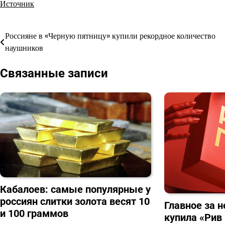
Источник
Россияне в «Черную пятницу» купили рекордное количество
Навигация
наушников
по
Связанные записи
записям
Кабалоев: самые популярные у
россиян слитки золота весят 10
Главное за н
и 100 граммов
купила «Рив