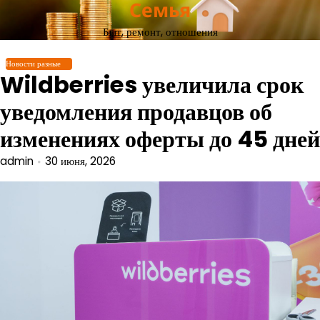
Семья
Перейти
к
Быт, ремонт, отношения
содержимому
Новости разные
Wildberries увеличила срок
уведомления продавцов об
изменениях оферты до 45 дней
admin
30 июня, 2026