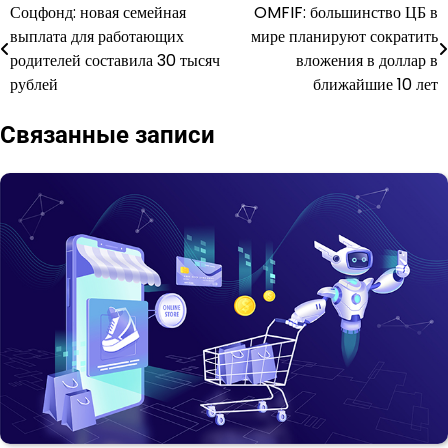
Соцфонд: новая семейная
OMFIF: большинство ЦБ в
Навигация
выплата для работающих
мире планируют сократить
по
родителей составила 30 тысяч
вложения в доллар в
рублей
ближайшие 10 лет
записям
Связанные записи