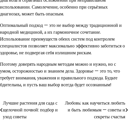
диагноза и серьёзных осложнений при неправильном
использовании. Самолечение, особенно при серьёзных
диагнозах, может быть опасным.
Оптимальный подход — это не выбор между традиционной и
народной медициной, а их гармоничное сочетание.
Использование преимуществ обеих систем под контролем
специалистов позволяет максимально эффективно заботиться о
здоровье, не подвергая себя излишним рискам.
Поэтому доверять народным методам можно и нужно, но с
умом, осторожностью и знанием дела. Здоровье — это то, что
требует внимания, уважения и правильного подхода. Будьте
бдительны, и пусть ваш выбор всегда будет осознанным!
Лучшие растения для сада с
Любовь: как научиться любить
Навигация
щелочной почвой: подбор и
и быть любимым — советы и
по
уход советы
секреты счастья
записям