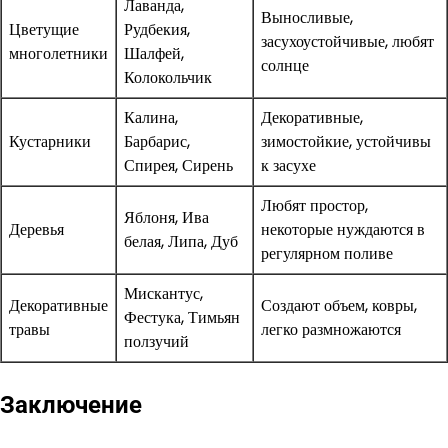
Лаванда,
Выносливые,
Цветущие
Рудбекия,
засухоустойчивые, любят
многолетники
Шалфей,
солнце
Колокольчик
Калина,
Декоративные,
Кустарники
Барбарис,
зимостойкие, устойчивы
Спирея, Сирень
к засухе
Любят простор,
Яблоня, Ива
Деревья
некоторые нуждаются в
белая, Липа, Дуб
регулярном поливе
Мискантус,
Декоративные
Создают объем, ковры,
Фестука, Тимьян
травы
легко размножаются
ползучий
Заключение