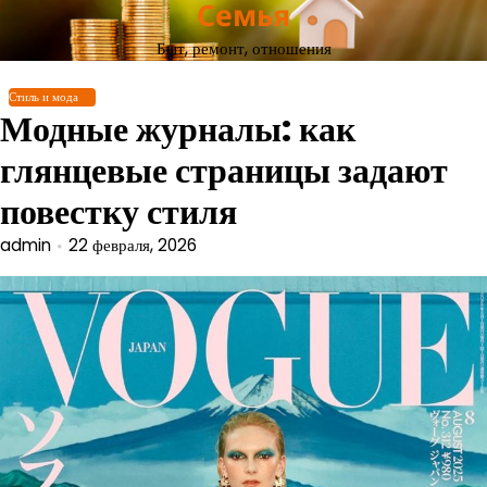
Семья
Перейти
к
Быт, ремонт, отношения
содержимому
Стиль и мода
Модные журналы: как
глянцевые страницы задают
повестку стиля
admin
22 февраля, 2026